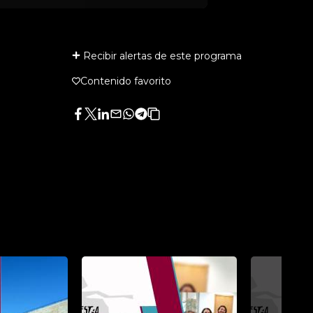
Recibir alertas de este programa
Contenido favorito
Facebook
Twitter
LinkedIn
Enviar
Whatsapp
Telegram
Copiar
por
URL
Email
del
artículo