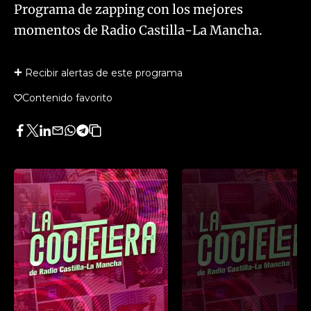
Programa de zapping con los mejores
momentos de Radio Castilla-La Mancha.
Recibir alertas de este programa
Contenido favorito
Facebook
Twitter
LinkedIn
Enviar
Whatsapp
Telegram
Copiar
por
URL
Email
del
artículo