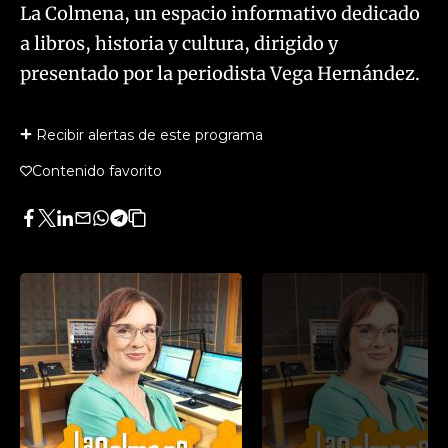
La Colmena, un espacio informativo dedicado
a libros, historia y cultura, dirigido y
presentado por la periodista Vega Hernández.
Recibir alertas de este programa
Contenido favorito
Facebook
Twitter
LinkedIn
Enviar
Whatsapp
Telegram
Copiar
por
URL
Email
del
artículo