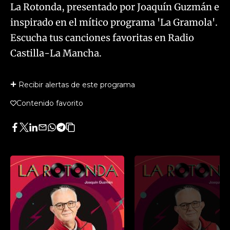
La Rotonda, presentado por Joaquín Guzmán e
inspirado en el mítico programa 'La Gramola'.
Escucha tus canciones favoritas en Radio
Castilla-La Mancha.
Recibir alertas de este programa
Contenido favorito
Facebook
Twitter
LinkedIn
Enviar
Whatsapp
Telegram
Copiar
por
URL
Email
del
artículo