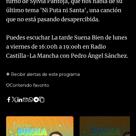
turno de Sylvia Pantoja, que nos habla de su
último tema 'Ni Puta ni Santa', una canción
que no está pasando desapercibida.
​Puedes escuchar La tarde Suena Bien de lunes
a viernes de 16:00h a 19:ooh en Radio
Castilla-La Mancha con Pedro Ángel Sánchez.
Recibir alertas de este programa
Contenido favorito
Facebook
Twitter
LinkedIn
Enviar
Whatsapp
Telegram
Copiar
por
URL
Email
del
artículo