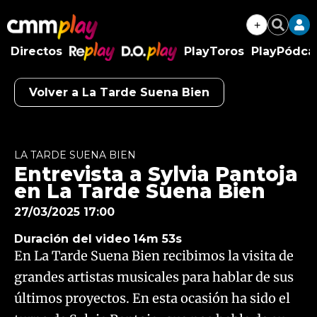
+
Buscar
Directos
PlayToros
PlayPódca
RePlay
D.O.Play
Volver a La Tarde Suena Bien
Algo salió mal.
An error occurred, please try again later.
LA TARDE SUENA BIEN
Entrevista a Sylvia Pantoja
Try again
en La Tarde Suena Bien
27/03/2025 17:00
Duración del video
14m 53s
En La Tarde Suena Bien recibimos la visita de
grandes artistas musicales para hablar de sus
últimos proyectos. En esta ocasión ha sido el