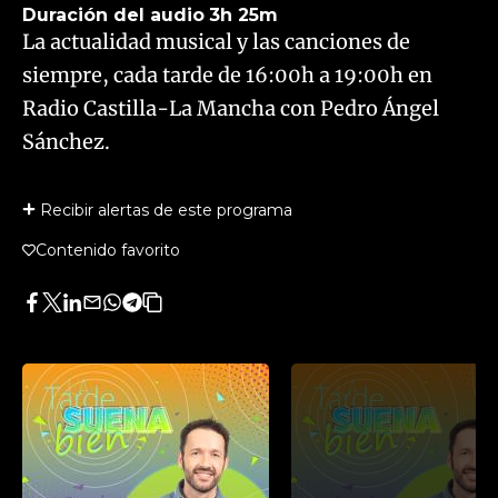
Duración del audio
3h 25m
La actualidad musical y las canciones de
siempre, cada tarde de 16:00h a 19:00h en
Radio Castilla-La Mancha con Pedro Ángel
Sánchez.
Recibir alertas de este programa
Contenido favorito
Facebook
Twitter
LinkedIn
Enviar
Whatsapp
Telegram
Copiar
por
URL
Email
del
artículo