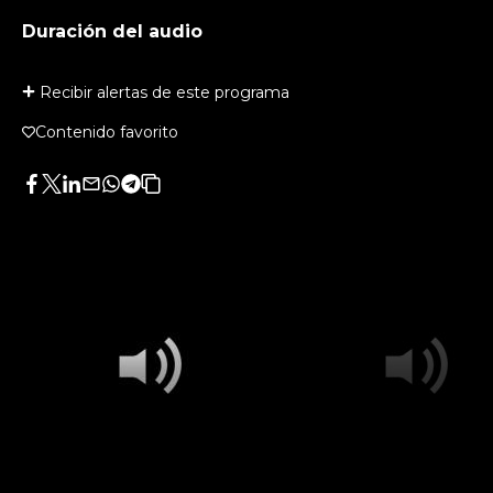
Duración del audio
Recibir alertas de este programa
Contenido favorito
Facebook
Twitter
LinkedIn
Enviar
Whatsapp
Telegram
Copiar
por
URL
Email
del
artículo