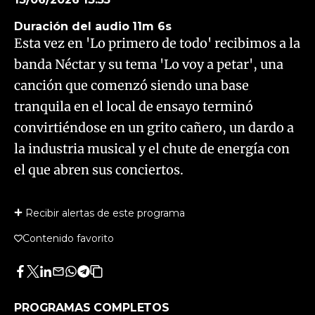
Duración del audio
11m 6s
Esta vez en 'Lo primero de todo' recibimos a la
banda Néctar y su tema 'Lo voy a petar', una
canción que comenzó siendo una base
tranquila en el local de ensayo terminó
convirtiéndose en un grito cañero, un dardo a
la industria musical y el chute de energía con
el que abren sus conciertos.
Recibir alertas de este programa
Contenido favorito
Facebook
Twitter
LinkedIn
Enviar
Whatsapp
Telegram
Copiar
por
URL
Email
del
PROGRAMAS COMPLETOS
artículo