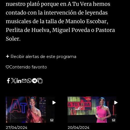
nuestro plató porque en A Tu Vera hemos
contado con la intervención de leyendas
musicales de la talla de Manolo Escobar,
Perlita de Huelva, Miguel Poveda o Pastora
Soler.
Recibir alertas de este programa
Contenido favorito
Facebook
Twitter
LinkedIn
Enviar
Whatsapp
Telegram
Copiar
por
URL
Email
del
artículo
27/04/2024
20/04/2024