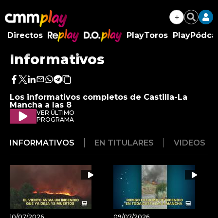
+
Buscar
Directos
PlayToros
PlayPódca
RePlay
D.O.Play
Informativos
Facebook
Twitter
LinkedIn
Enviar
Whatsapp
Telegram
Copiar
por
URL
Los informativos completos de Castilla-La
Email
del
Mancha a las 8
artículo
VER ÚLTIMO
PROGRAMA
INFORMATIVOS
EN TITULARES
VIDEOS
10/07/2026
09/07/2026