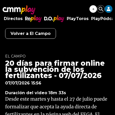
+
Buscar
Directos
PlayToros
PlayPódca
RePlay
D.O.Play
Volver a El Campo
Algo salió mal.
An error occurred, please try again later.
EL CAMPO
20 días para firmar online
Try again
la subvención de los
fertilizantes - 07/07/2026
07/07/2026 15:56
Duración del video
18m 33s
Desde este martes y hasta el 27 de julio puede
formalizar que acepta la ayuda directa de
fertilizantes en la página web del FEGA. El