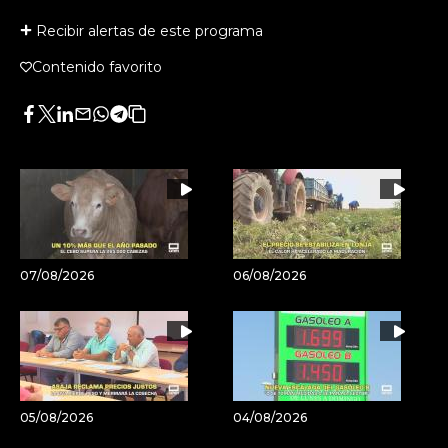
Recibir alertas de este programa
Contenido favorito
Facebook
Twitter
LinkedIn
Enviar
Whatsapp
Telegram
Copiar
por
URL
Email
del
artículo
07/08/2026
06/08/2026
05/08/2026
04/08/2026