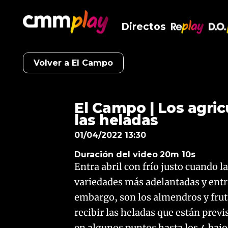
Directos
RePlay
D.O
Volver a El Campo
El Campo | Los agri
las heladas
01/04/2022 13:30
Duración del video
20m 10s
Entra abril con frío justo cuando l
variedades más adelantadas y ent
embargo, son los almendros y fruta
recibir las heladas que están previ
en algunos puntos hasta los 4 bajo 