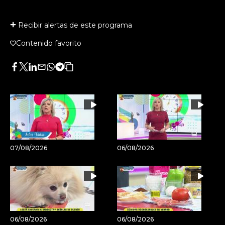
Recibir alertas de este programa
Contenido favorito
Facebook
Twitter
LinkedIn
Enviar
Whatsapp
Telegram
Copiar
por
URL
Email
del
artículo
07/08/2026
06/08/2026
06/08/2026
06/08/2026