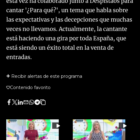
esta vez ha colaborado junto a Despistaos para
cantar '¿Para qué?', un tema que habla sobre
las expectativas y las decepciones que muchas
veces no llevamos. Actualmente, la cantante
está haciendo una gira por toda España, que
está siendo un éxito total en la venta de
entradas.
Recibir alertas de este programa
Contenido favorito
Facebook
Twitter
LinkedIn
Enviar
Whatsapp
Telegram
Copiar
por
URL
Email
del
artículo