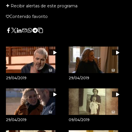
Recibir alertas de este programa
Contenido favorito
Facebook
Twitter
LinkedIn
Enviar
Whatsapp
Telegram
Copiar
por
URL
Email
del
artículo
29/04/2019
29/04/2019
29/04/2019
09/04/2019