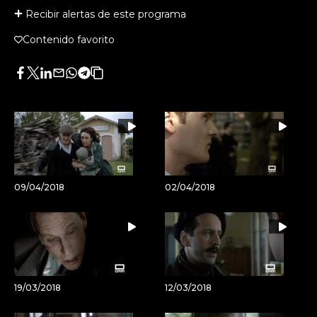
Recibir alertas de este programa
Contenido favorito
Facebook
Twitter
LinkedIn
Enviar
Whatsapp
Telegram
Copiar
por
URL
Email
del
artículo
09/04/2018
02/04/2018
19/03/2018
12/03/2018