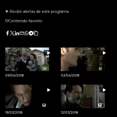
Recibir alertas de este programa
Contenido favorito
Facebook
Twitter
LinkedIn
Enviar
Whatsapp
Telegram
Copiar
por
URL
Email
del
artículo
09/04/2018
02/04/2018
19/03/2018
12/03/2018