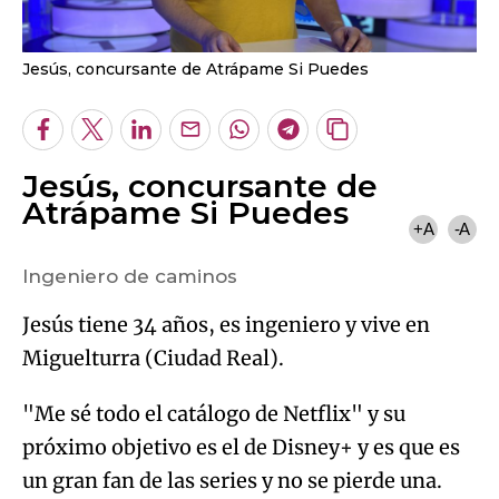
Jesús, concursante de Atrápame Si Puedes
Facebook
Twitter
LinkedIn
Enviar
Whatsapp
Telegram
Copiar
por
URL
Jesús, concursante de
Email
del
artículo
Atrápame Si Puedes
+A
-A
Ingeniero de caminos
Jesús tiene 34 años, es ingeniero y vive en
Miguelturra (Ciudad Real).
"Me sé todo el catálogo de Netflix" y su
próximo objetivo es el de Disney+ y es que es
un gran fan de las series y no se pierde una.