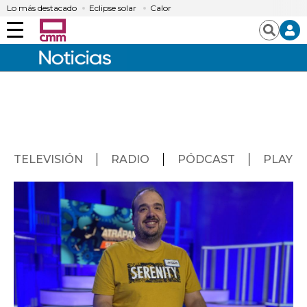
Lo más destacado
Eclipse solar
Calor
Menú
Buscar
TELEVISIÓN
RADIO
PÓDCAST
PLAY