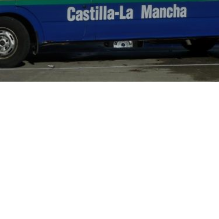
C-LM
Prohibido el paso a vehículos por
caminos de Cuenca y Guadalajara
del 11 al 14 de agosto por el eclipse