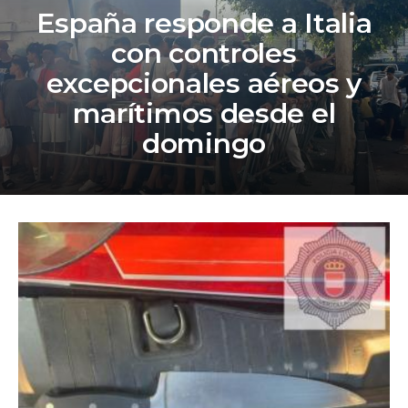
agua para sus animales
TOLEDO
Colapsa por un incendio una nave
que almacenaba maderas en
Madridejos
TAJO-SEGURA