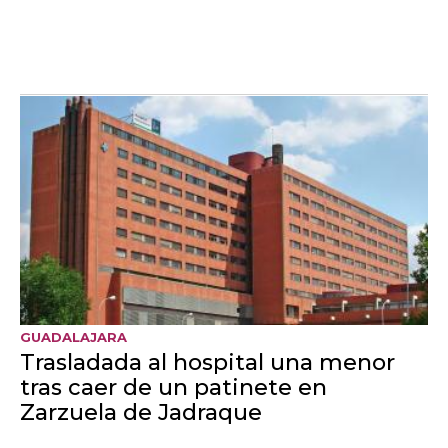
con controles
excepcionales aéreos y
marítimos desde el
domingo
016