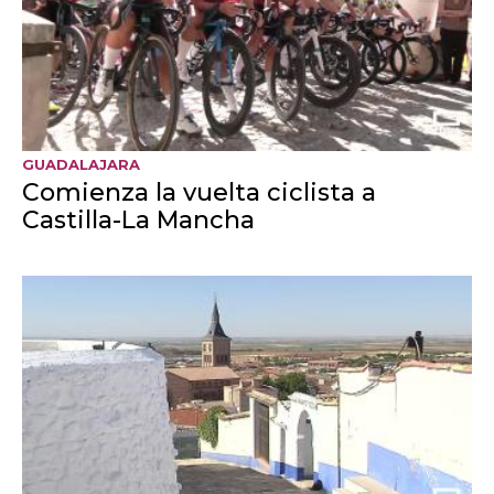
89 años. Durante 28 años presidió Eurocaja Rural.
​Agricultor y olivarero, se convirtió en presidente de
la Cooperativa 'Nuestra Señora de la Antigua' de
Mora en 1976.
​En 1997 fue elegido presidente del Consejo
Regulador de la Denominación de Origen 'Montes
de Toledo' de Aceite de Oliva; en abril de 2005 fue
nombrado consejero del Banco Cooperativo
Español y fue miembro de la Junta Directiva de la
Asociación Española de Cajas Rurales.