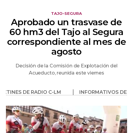
Los vecinos de Campo de Criptana
pintan de añil sus fachadas
TOLEDO
Muere Andrés Gómez
Mora
Andrés Gómez Mora , ha fallecido en Toledo a los