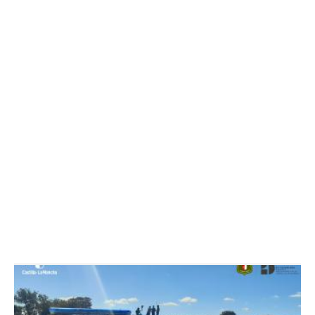
CUENCA
Cae un trabajador mientras
trabajaba en la restauración de la
muralla del Arco de Bezudo en
Cuenca