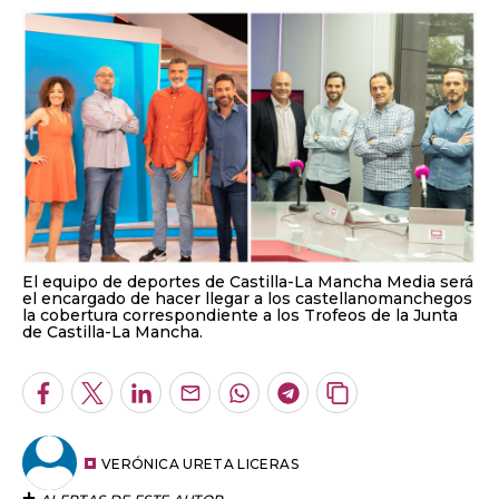
El equipo de deportes de Castilla-La Mancha Media será
el encargado de hacer llegar a los castellanomanchegos
la cobertura correspondiente a los Trofeos de la Junta
de Castilla-La Mancha.
Facebook
Twitter
LinkedIn
Enviar
Whatsapp
Telegram
Copiar
por
URL
Email
del
artículo
VERÓNICA URETA LICERAS