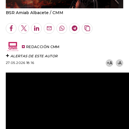
BSR Amiab Albacete
CMM
Facebook
Twitter
LinkedIn
Enviar
Whatsapp
Telegram
Copiar
por
URL
Email
del
artículo
REDACCIÓN CMM
ALERTAS DE ESTE AUTOR
27.05.2026 18:16
+A
-A