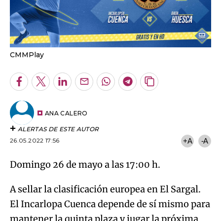
CMMPlay
Facebook
Twitter
LinkedIn
Enviar
Whatsapp
Telegram
Copiar
por
URL
Email
del
artículo
ANA CALERO
ALERTAS DE ESTE AUTOR
26.05.2022 17:56
+A
-A
Domingo 26 de mayo a las 17:00 h.
A sellar la clasificación europea en El Sargal.
El Incarlopa Cuenca depende de sí mismo para
mantener la quinta plaza y jugar la próxima