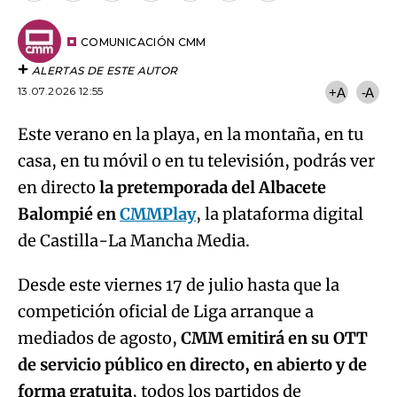
por
URL
Email
del
artículo
COMUNICACIÓN CMM
ALERTAS DE ESTE AUTOR
13.07.2026 12:55
+A
-A
Este verano en la playa, en la montaña, en tu
casa, en tu móvil o en tu televisión, podrás ver
en directo
la pretemporada del Albacete
Balompié en
CMMPlay
, la plataforma digital
de Castilla-La Mancha Media.
Desde este viernes 17 de julio hasta que la
competición oficial de Liga arranque a
mediados de agosto,
CMM emitirá en su OTT
de servicio público en directo, en abierto y de
forma gratuita
, todos los partidos de