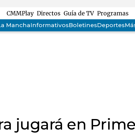
CMMPlay
Directos
Guía de TV
Programas
-La Mancha
Informativos
Boletines
Deportes
Más
era jugará en Prim