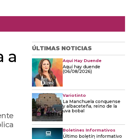
ÚLTIMAS NOTICIAS
a a
Aquí Hay Duende
Aquí hay duende
(06/08/2026)
Variotinto
La Manchuela conquense
y albaceteña, reino de la
uva bobal
ente
lica
Boletines Informativos
Último boletín informativo