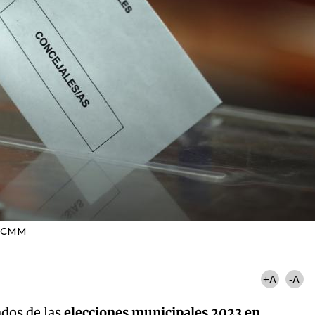
CMM
+A
-A
ados de las
elecciones municipales 2023 en