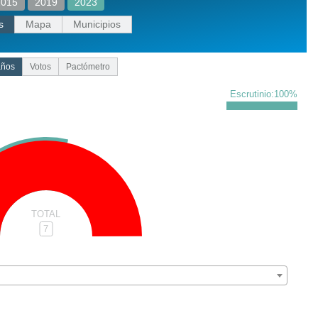
2015
2019
2023
s
Mapa
Municipios
años
Votos
Pactómetro
Escrutinio:
100
%
TOTAL
7