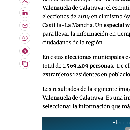
Twitter
Valenzuela de Calatrava:
el escrut
LinkedIn
elecciones de 2019 en el mismo Ay
Castilla-La Mancha. Un
especial 
Enviar
por
para llevar la información en tiemp
Email
Whatsapp
ciudadanos de la región.
Telegram
En estas
elecciones municipales
e
total de
1.569.409 personas.
De el
Copiar
URL
extranjeros residentes en poblac
del
artículo
Los resultados de la siguiente im
Valenzuela de Calatrava
. Es una i
seleccionar la información que más
Elecci