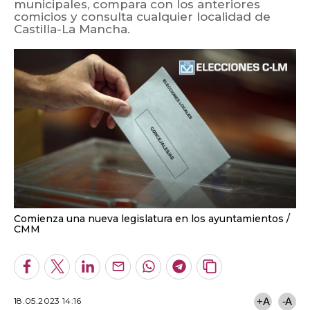
municipales, compara con los anteriores
comicios y consulta cualquier localidad de
Castilla-La Mancha.
Comienza una nueva legislatura en los ayuntamientos
CMM
Facebook
Twitter
LinkedIn
Enviar
Whatsapp
Telegram
Copiar
por
URL
Email
del
18.05.2023 14:16
+A
-A