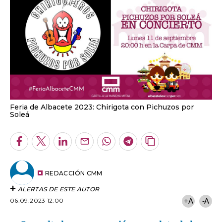
Feria de Albacete 2023: Chirigota con Pichuzos por
Soleá
Facebook
Twitter
LinkedIn
Enviar
Whatsapp
Telegram
Copiar
por
URL
Email
del
artículo
REDACCIÓN CMM
ALERTAS DE ESTE AUTOR
06.09.2023 12:00
+A
-A