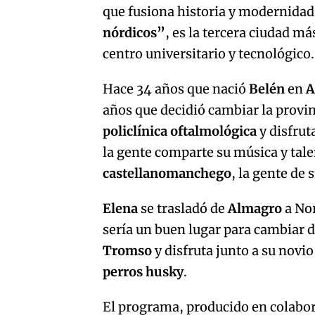
que fusiona historia y modernida
nórdicos”
, es la tercera ciudad m
centro universitario y tecnológico.
Hace 34 años que nació
Belén
en
A
años que decidió cambiar la provi
policlínica oftalmológica
y disfrut
la gente comparte su música y tal
castellanomanchego
, la gente de s
Elena
se trasladó de
Almagro
a No
sería un buen lugar para cambiar 
Tromso
y disfruta junto a su novi
perros husky
.
El programa, producido en colabo