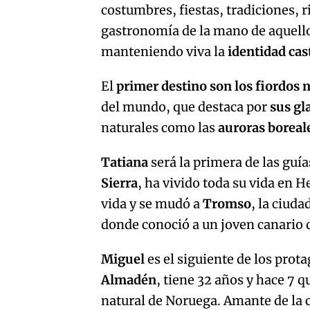
costumbres, fiestas, tradiciones, r
gastronomía de la mano de aquellos
manteniendo viva la
identidad ca
El
primer destino son los fiordos
del mundo, que destaca por
sus gl
naturales como las
auroras boreal
Tatiana
será la primera de las guí
Sierra
, ha vivido toda su vida en 
vida y se mudó a
Tromso
, la ciud
donde conoció a un joven canario d
Miguel
es el siguiente de los prot
Almadén
, tiene 32 años y hace 7 q
natural de Noruega. Amante de la c