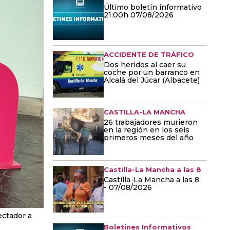
Último boletín informativo
21:00h 07/08/2026
ACCIDENTE DE TRÁFICO
Dos heridos al caer su
coche por un barranco en
Alcalá del Júcar (Albacete)
CASTILLA-LA MANCHA
26 trabajadores murieron
en la región en los seis
primeros meses del año
Castilla-La Mancha a las 8
Castilla-La Mancha a las 8
- 07/08/2026
ectador a
Boletines Informativos