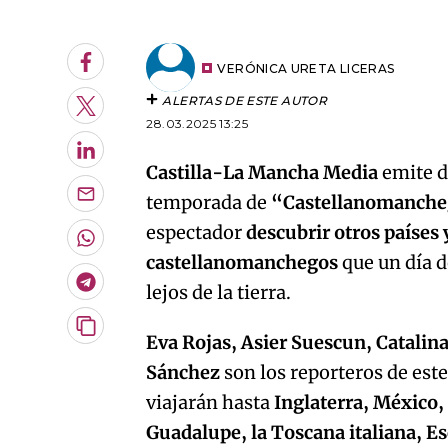
Facebook
VERÓNICA URETA LICERAS
ALERTAS DE ESTE AUTOR
Twitter
28.03.2025 13:25
LinkedIn
Castilla-La Mancha Media
emite d
temporada de
“Castellanomanche
Enviar
por
espectador
descubrir otros países y
Email
Whatsapp
castellanomanchegos
que un día d
Telegram
lejos de la tierra.
Copiar
Eva Rojas, Asier Suescun, Catali
URL
Sánchez
son los reporteros de est
del
artículo
viajarán hasta
Inglaterra, México,
Guadalupe, la Toscana italiana, Es