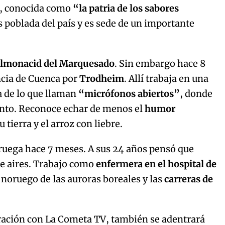
d, conocida como
“la patria de los sabores
ás poblada del país y es sede de un importante
lmonacid del Marquesado
. Sin embargo hace 8
ncia de Cuenca por
Trodheim
. Allí trabaja en una
a de lo que llaman
“micrófonos abiertos”
, donde
ento. Reconoce echar de menos el
humor
u tierra y el arroz con liebre.
ruega hace 7 meses. A sus 24 años pensó que
de aires. Trabajo como
enfermera en el hospital de
o noruego de las auroras boreales y las
carreras de
ración con La Cometa TV, también se adentrará