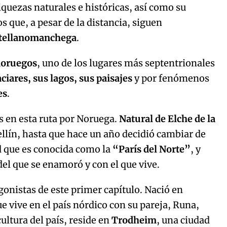
iquezas naturales e históricas, así como su
 que, a pesar de la distancia, siguen
stellanomanchega
.
 noruegos
, uno de los lugares más septentrionales
aciares, sus lagos, sus paisajes
y por fenómenos
es
.
as en esta ruta por Noruega.
Natural de Elche de la
Hellín, hasta que hace un año decidió cambiar de
ad que es conocida como la
“París del Norte”
, y
el que se enamoró y con el que vive.
agonistas de este primer capítulo. Nació en
ue vive en el país nórdico con su pareja, Runa,
ultura del país, reside en
Trodheim
, una ciudad