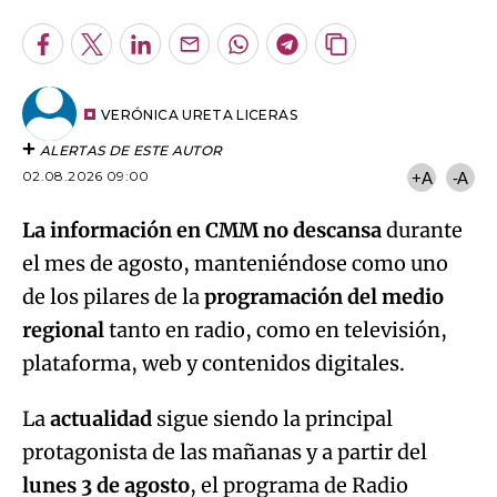
Facebook
Twitter
LinkedIn
Enviar
Whatsapp
Telegram
Copiar
por
URL
Email
del
artículo
VERÓNICA URETA LICERAS
ALERTAS DE ESTE AUTOR
02.08.2026 09:00
+A
-A
La información en CMM no descansa
durante
el mes de agosto, manteniéndose como uno
de los pilares de la
programación del medio
regional
tanto en radio, como en televisión,
plataforma, web y contenidos digitales.
La
actualidad
sigue siendo la principal
protagonista de las mañanas y a partir del
lunes 3 de agosto
, el programa de Radio