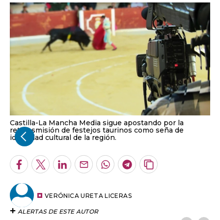
Castilla-La Mancha Media sigue apostando por la
retransmisión de festejos taurinos como seña de
identidad cultural de la región.
Facebook
Twitter
LinkedIn
Enviar
Whatsapp
Telegram
Copiar
por
URL
Email
del
artículo
VERÓNICA URETA LICERAS
ALERTAS DE ESTE AUTOR