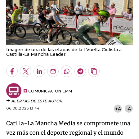
Imagen de una de las etapas de la I Vuelta Ciclista a
Castilla-La Mancha Leader.
Facebook
Twitter
LinkedIn
Enviar
Whatsapp
Telegram
Copiar
por
URL
Email
del
artículo
COMUNICACIÓN CMM
ALERTAS DE ESTE AUTOR
06.08.2026 13:44
+A
-A
Catilla-La Mancha Media se compromete una
vez más con el deporte regional y el mundo