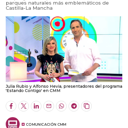
parques naturales más emblemáticos de
Castilla-La Mancha
Julia Rubio y Alfonso Hevia, presentadores del programa
'Estando Contigo' en CMM
Facebook
Twitter
LinkedIn
Enviar
Whatsapp
Telegram
Copiar
por
URL
Email
del
artículo
COMUNICACIÓN CMM