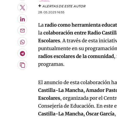
ALERTAS DE ESTE AUTOR
Twitter
28.05.2025 16:55
LinkedIn
La
radio como herramienta educa
la
colaboración entre Radio Castil
Enviar
por
Escolares
. A través de esta inicia
Email
Whatsapp
puntualmente en su programación
Telegram
radios escolares de la comunidad
,
programas.
Copiar
URL
An error oc
del
artículo
El anuncio de esta colaboración ha
Castilla-La Mancha, Amador Past
Escolares
, organizada por el Cent
Consejería de Educación. En este 
Castilla-La Mancha, Óscar García
,