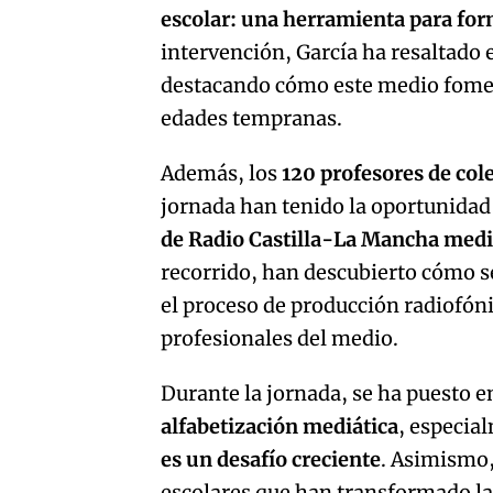
escolar: una herramienta para for
intervención, García ha resaltado 
destacando cómo este medio foment
edades tempranas.
Además, los
120 profesores de col
jornada han tenido la oportunidad
de Radio Castilla-La Mancha media
recorrido, han descubierto cómo se
el proceso de producción radiofón
profesionales del medio.
Durante la jornada, se ha puesto e
alfabetización mediática
, especia
es un desafío creciente
. Asimismo,
escolares que han transformado l