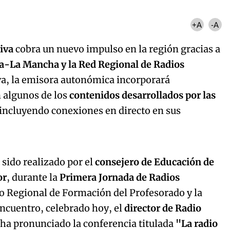
+A
-A
tiva
cobra un nuevo impulso en la región gracias a
la-La Mancha y la Red Regional de Radios
tiva, la emisora autonómica incorporará
 algunos de los
contenidos desarrollados por las
 incluyendo conexiones en directo en sus
Algo salió mal.
curred, please try again later.
 sido realizado por el
consejero de Educación de
or
, durante la
Primera Jornada de Radios
ro Regional de Formación del Profesorado y la
Try again
encuentro, celebrado hoy, el
director de Radio
 ha pronunciado la conferencia titulada
"La radio