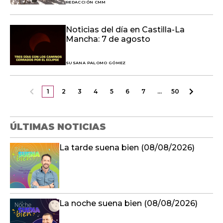
REDACCIÓN CMM
Noticias del día en Castilla-La
Mancha: 7 de agosto
SUSANA PALOMO GÓMEZ
1
2
3
4
5
6
7
…
50
ÚLTIMAS NOTICIAS
La tarde suena bien (08/08/2026)
La noche suena bien (08/08/2026)