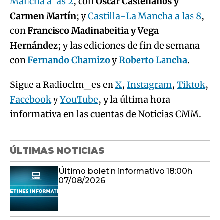
Mancha a las 2
, con
Óscar Castellanos y
Carmen Martín
; y
Castilla-La Mancha a las 8
,
con
Francisco Madinabeitia y Vega
Hernández
; y las ediciones de fin de semana
con
Fernando Chamizo
y
Roberto Lancha
.
Sigue a Radioclm_es en
X
,
Instagram
,
Tiktok
,
Facebook
y
YouTube
, y la última hora
informativa en las cuentas de Noticias CMM.
ÚLTIMAS NOTICIAS
Último boletín informativo 18:00h
07/08/2026