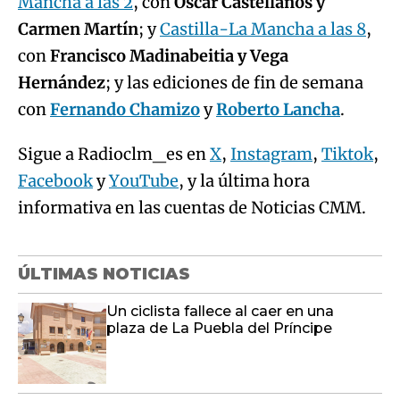
Mancha a las 2
, con
Óscar Castellanos y
Carmen Martín
; y
Castilla-La Mancha a las 8
,
con
Francisco Madinabeitia y Vega
Hernández
; y las ediciones de fin de semana
con
Fernando Chamizo
y
Roberto Lancha
.
Sigue a Radioclm_es en
X
,
Instagram
,
Tiktok
,
Facebook
y
YouTube
, y la última hora
informativa en las cuentas de Noticias CMM.
ÚLTIMAS NOTICIAS
Un ciclista fallece al caer en una
plaza de La Puebla del Príncipe