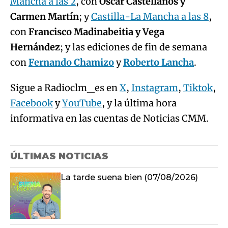
Mancha a las 2
, con
Óscar Castellanos y
Carmen Martín
; y
Castilla-La Mancha a las 8
,
con
Francisco Madinabeitia y Vega
Hernández
; y las ediciones de fin de semana
con
Fernando Chamizo
y
Roberto Lancha
.
Sigue a Radioclm_es en
X
,
Instagram
,
Tiktok
,
Facebook
y
YouTube
, y la última hora
informativa en las cuentas de Noticias CMM.
ÚLTIMAS NOTICIAS
La tarde suena bien (07/08/2026)