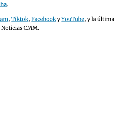
cha
.
ram
,
Tiktok
,
Facebook
y
YouTube
, y la última
e Noticias CMM.