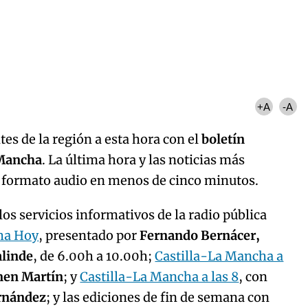
Algo salió mal.
curred, please try again later.
Try again
+A
-A
es de la región a esta hora con el
boletín
 Mancha
. La última hora y las noticias más
n formato audio en menos de cinco minutos.
os servicios informativos de la radio pública
ha Hoy
, presentado por
Fernando Bernácer,
alinde
, de 6.00h a 10.00h;
Castilla-La Mancha a
men Martín
; y
Castilla-La Mancha a las 8
, con
ernández
; y las ediciones de fin de semana con