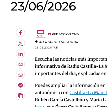
23/06/2026
An error oc
Facebook
REDACCIÓN CMM
ALERTAS DE ESTE AUTOR
Twitter
23.06.2026 17:11
LinkedIn
Escucha las noticias más important
informativo de Radio Castilla-La
Enviar
por
importantes del día, explicadas e
Email
Whatsapp
Puedes ampliar la información en l
Telegram
autonómica con
Castilla-La Manc
Copiar
Rubén García Castelbón y María L
URL
las 2
, con
Óscar Castellanos y Car
del