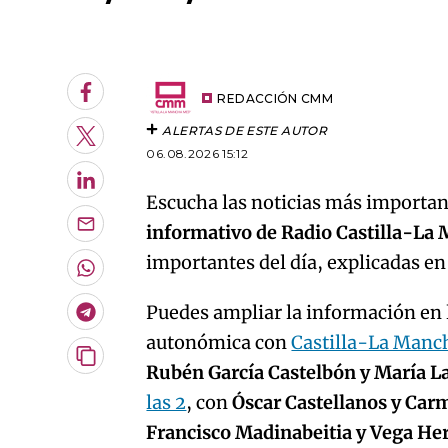
An error oc
Facebook
REDACCIÓN CMM
ALERTAS DE ESTE AUTOR
Twitter
06.08.2026 15:12
LinkedIn
Escucha las noticias más important
informativo de Radio Castilla-La
Enviar
por
importantes del día, explicadas e
Email
Whatsapp
Puedes ampliar la información en l
Telegram
autonómica con
Castilla-La Manc
Copiar
Rubén García Castelbón y María L
URL
las 2
, con
Óscar Castellanos y Car
del
artículo
Francisco Madinabeitia y Vega H