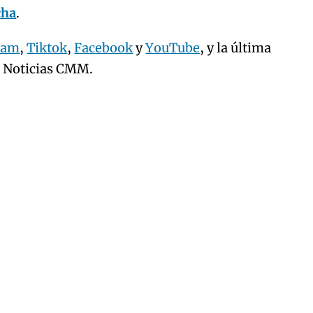
cha
.
ram
,
Tiktok
,
Facebook
y
YouTube
, y la última
e Noticias CMM.