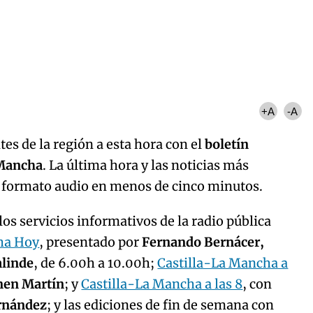
Algo salió mal.
curred, please try again later.
Try again
+A
-A
es de la región a esta hora con el
boletín
 Mancha
. La última hora y las noticias más
n formato audio en menos de cinco minutos.
os servicios informativos de la radio pública
ha Hoy
, presentado por
Fernando Bernácer,
alinde
, de 6.00h a 10.00h;
Castilla-La Mancha a
men Martín
; y
Castilla-La Mancha a las 8
, con
ernández
; y las ediciones de fin de semana con