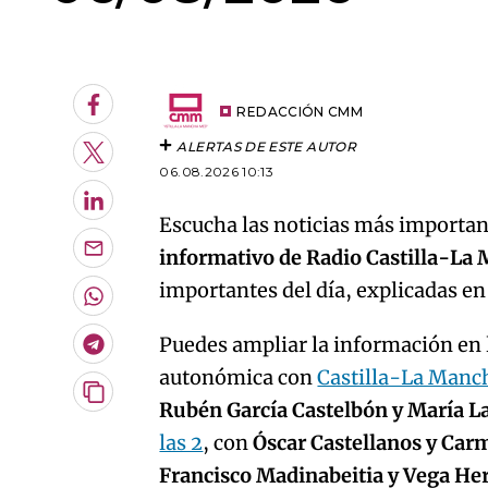
An error oc
Facebook
REDACCIÓN CMM
ALERTAS DE ESTE AUTOR
Twitter
06.08.2026 10:13
LinkedIn
Escucha las noticias más important
informativo de Radio Castilla-La
Enviar
por
importantes del día, explicadas e
Email
Whatsapp
Puedes ampliar la información en l
Telegram
autonómica con
Castilla-La Manc
Copiar
Rubén García Castelbón y María L
URL
las 2
, con
Óscar Castellanos y Car
del
artículo
Francisco Madinabeitia y Vega H