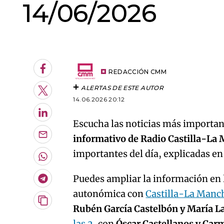
14/06/2026
An error oc
Facebook
REDACCIÓN CMM
ALERTAS DE ESTE AUTOR
Twitter
14.06.2026 20:12
LinkedIn
Escucha las noticias más important
informativo de Radio Castilla-La
Enviar
por
importantes del día, explicadas e
Email
Whatsapp
Puedes ampliar la información en l
Telegram
autonómica con
Castilla-La Manc
Copiar
Rubén García Castelbón y María L
URL
las 2
, con
Óscar Castellanos y Car
del