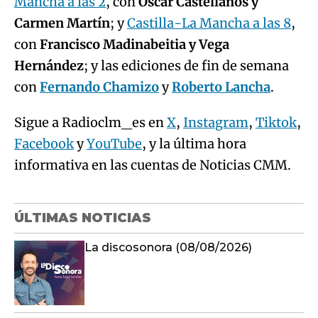
Mancha a las 2
, con
Óscar Castellanos y
Carmen Martín
; y
Castilla-La Mancha a las 8
,
con
Francisco Madinabeitia y Vega
Hernández
; y las ediciones de fin de semana
con
Fernando Chamizo
y
Roberto Lancha
.
Sigue a Radioclm_es en
X
,
Instagram
,
Tiktok
,
Facebook
y
YouTube
, y la última hora
informativa en las cuentas de Noticias CMM.
ÚLTIMAS NOTICIAS
La discosonora (08/08/2026)