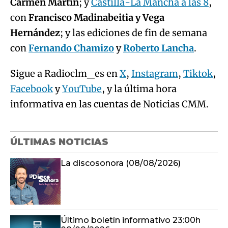
Carmen Martín
; y
Castilla-La Mancha a las 8
,
con
Francisco Madinabeitia y Vega
Hernández
; y las ediciones de fin de semana
con
Fernando Chamizo
y
Roberto Lancha
.
Sigue a Radioclm_es en
X
,
Instagram
,
Tiktok
,
Facebook
y
YouTube
, y la última hora
informativa en las cuentas de Noticias CMM.
ÚLTIMAS NOTICIAS
La discosonora (08/08/2026)
Último boletín informativo 23:00h