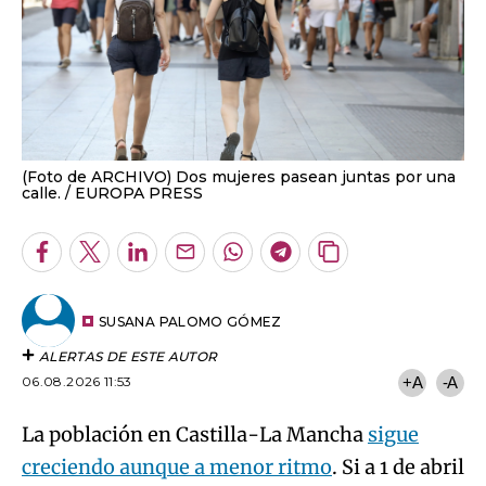
(Foto de ARCHIVO) Dos mujeres pasean juntas por una
calle.
EUROPA PRESS
Facebook
Twitter
LinkedIn
Enviar
Whatsapp
Telegram
Copiar
por
URL
Email
del
artículo
SUSANA PALOMO GÓMEZ
ALERTAS DE ESTE AUTOR
06.08.2026 11:53
+A
-A
La población en Castilla-La Mancha
sigue
creciendo aunque a menor ritmo
. Si a 1 de abril