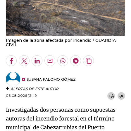
Imagen de la zona afectada por incendio
GUARDIA
CIVIL
Facebook
Twitter
LinkedIn
Enviar
Whatsapp
Telegram
Copiar
por
URL
Email
del
artículo
SUSANA PALOMO GÓMEZ
ALERTAS DE ESTE AUTOR
06.08.2026 12:49
+A
-A
Investigadas dos personas como supuestas
autoras del incendio forestal en el término
municipal de Cabezarrubias del Puerto