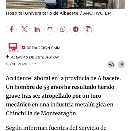
Hospital Universitario de Albacete.
ARCHIVO EP
Facebook
Twitter
LinkedIn
Enviar
Whatsapp
Telegram
Copiar
por
URL
Email
del
artículo
REDACCIÓN CMM
ALERTAS DE ESTE AUTOR
06.08.2026 12:57
+A
-A
Accidente laboral en la provincia de Albacete.
Un hombre de 53 años ha resultado herido
grave tras ser atropellado por un toro
mecánico
en una industria metalúrgica en
Chinchilla de Montearagón.
Según informan fuentes del Servicio de