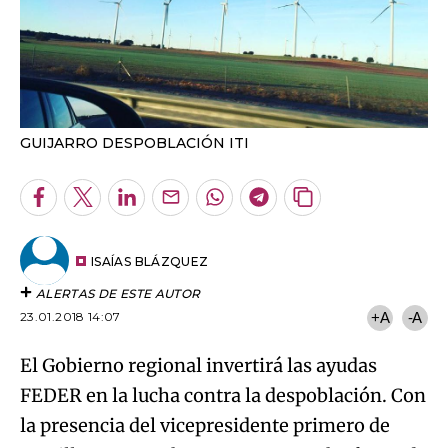
GUIJARRO DESPOBLACIÓN ITI
Facebook
Twitter
LinkedIn
Enviar
Whatsapp
Telegram
Copiar
por
URL
Email
del
artículo
ISAÍAS BLÁZQUEZ
ALERTAS DE ESTE AUTOR
23.01.2018 14:07
+A
-A
El Gobierno regional invertirá las ayudas
FEDER en la lucha contra la despoblación. Con
la presencia del vicepresidente primero de