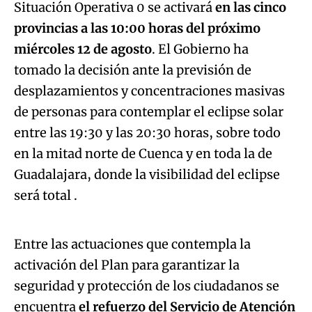
Situación Operativa 0 se activará
en las cinco
provincias a las 10:00 horas del próximo
miércoles 12 de agosto
. El Gobierno ha
tomado la decisión ante la previsión de
desplazamientos y concentraciones masivas
de personas para contemplar el eclipse solar
entre las 19:30 y las 20:30 horas, sobre todo
en la mitad norte de Cuenca y en toda la de
Guadalajara, donde la visibilidad del eclipse
Algo salió mal.
será total .
An error occurred, please try again later.
Entre las actuaciones que contempla la
activación del Plan para garantizar la
Try again
seguridad y protección de los ciudadanos se
encuentra
el refuerzo del Servicio de Atención