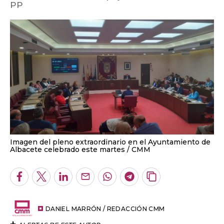
PP
Imagen del pleno extraordinario en el Ayuntamiento de
Albacete celebrado este martes
CMM
Facebook
Twitter
LinkedIn
Enviar
Whatsapp
Telegram
Copiar
por
URL
Email
del
artículo
DANIEL MARRÓN / REDACCIÓN CMM