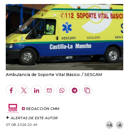
Ambulancia de Soporte Vital Básico.
SESCAM
Facebook
Twitter
LinkedIn
Enviar
Whatsapp
Telegram
Copiar
por
URL
Email
del
artículo
REDACCIÓN CMM
ALERTAS DE ESTE AUTOR
07.08.2026 20:49
+A
-A