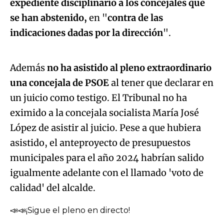
expediente disciplinario a los concejales que
se han abstenido,
en "
contra de las
Algo salió mal.
indicaciones dadas por la dirección
".
An error occurred, please try again later.
Además
no ha asistido al pleno extraordinario
una concejala de PSOE
al tener que declarar en
Try again
un juicio como testigo. El Tribunal no ha
eximido a la concejala socialista María José
López de asistir al juicio. Pese a que hubiera
asistido, el anteproyecto de presupuestos
municipales para el año 2024 habrían salido
igualmente adelante con el llamado 'voto de
calidad' del alcalde.
📣📣¡Sigue el pleno en directo!