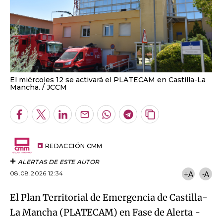
El miércoles 12 se activará el PLATECAM en Castilla-La
Mancha.
JCCM
Facebook
Twitter
LinkedIn
Enviar
Whatsapp
Telegram
Copiar
por
URL
Email
del
artículo
REDACCIÓN CMM
ALERTAS DE ESTE AUTOR
08.08.2026 12:34
+A
-A
El Plan
Territorial de Emergencia de Castilla-
La Mancha (PLATECAM) en Fase de Alerta -