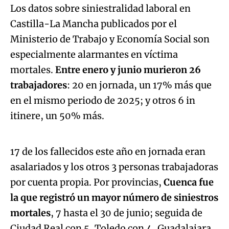
Los datos sobre siniestralidad laboral en
Castilla-La Mancha publicados por el
Ministerio de Trabajo y Economía Social son
especialmente alarmantes en víctima
mortales.
Entre enero y junio murieron 26
trabajadores
: 20 en jornada, un 17% más que
en el mismo periodo de 2025; y otros 6 in
Algo salió mal.
itinere, un 50% más.
An error occurred, please try again later.
17 de los fallecidos este año en jornada eran
asalariados y los otros 3 personas trabajadoras
Try again
por cuenta propia. Por provincias,
Cuenca fue
la que registró un mayor número de siniestros
mortales
, 7 hasta el 30 de junio; seguida de
Ciudad Real con 5, Toledo con 4, Guadalajara