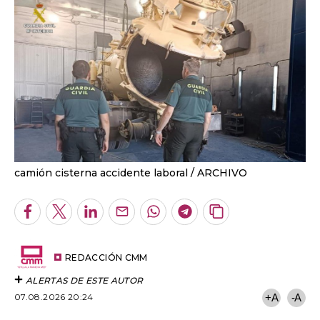
camión cisterna accidente laboral
ARCHIVO
Facebook
Twitter
LinkedIn
Enviar
Whatsapp
Telegram
Copiar
por
URL
Email
del
artículo
REDACCIÓN CMM
ALERTAS DE ESTE AUTOR
07.08.2026 20:24
+A
-A