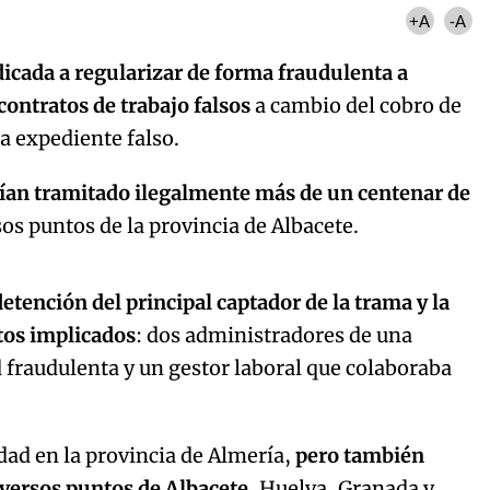
+A
-A
icada a regularizar de forma fraudulenta a
ontratos de trabajo falsos
a cambio del cobro de
a expediente falso.
ían tramitado ilegalmente más de un centenar de
os puntos de la provincia de Albacete.
Algo salió mal.
curred, please try again later.
detención del principal captador de la trama y la
ntos implicados
: dos administradores de una
d fraudulenta y un gestor laboral que colaboraba
Try again
dad en la provincia de Almería,
pero también
versos puntos de Albacete
, Huelva, Granada y