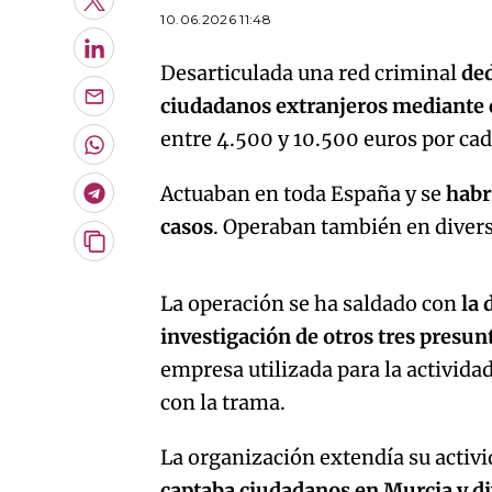
Twitter
10.06.2026 11:48
LinkedIn
Desarticulada una red criminal
ded
ciudadanos extranjeros mediante c
Enviar
por
entre 4.500 y 10.500 euros por cad
Email
Whatsapp
Actuaban en toda España y se
habr
Telegram
casos
. Operaban también en divers
Copiar
An error oc
URL
del
La operación se ha saldado con
la 
artículo
investigación de otros tres presu
empresa utilizada para la activida
con la trama.
La organización extendía su activi
captaba ciudadanos en Murcia y di