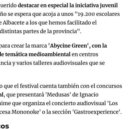
 querido
destacar en especial la iniciativa juvenil
ño se espera que acoja a unos "19.200 escolares
e Albacete a los que hemos facilitado el
istintas partes de la provincia".
ara crear la marca
'Abycine Green', con la
 de temática medioambiental
en centros
ncia y varios talleres audiovisuales que se
do que el festival cuenta también con el concursos
al
, que presentará 'Medusas' de Ignacio
nime que organiza el concierto audiovisual 'Los
incesa Mononoke' o la sección 'Gastroexperience'.
cos