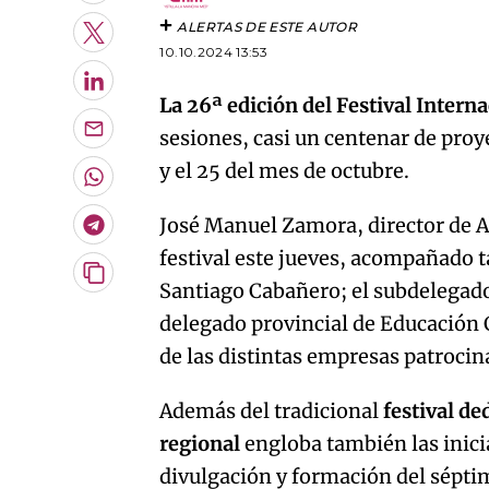
ALERTAS DE ESTE AUTOR
Twitter
10.10.2024 13:53
LinkedIn
La 26ª edición del Festival Intern
sesiones, casi un centenar de proye
Enviar
por
y el 25 del mes de octubre.
Email
Whatsapp
José Manuel Zamora, director de A
Telegram
festival este jueves, acompañado t
Copiar
Santiago Cabañero; el subdelegado
URL
delegado provincial de Educación 
del
artículo
de las distintas empresas patroci
Además del tradicional
festival d
regional
engloba también las inici
divulgación y formación del sépti