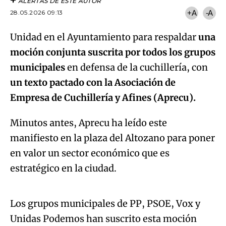
ALERTAS DE ESTE AUTOR
28.05.2026 09:13
+A
-A
Unidad en el Ayuntamiento para respaldar
una
moción conjunta suscrita por todos los grupos
municipales
en defensa de la cuchillería, con
un texto pactado con la Asociación de
Empresa de Cuchillería y Afines (Aprecu).
Minutos antes, Aprecu ha leído este
manifiesto en la plaza del Altozano para poner
en valor un sector económico que es
Algo salió mal.
estratégico en la ciudad.
An error occurred, please try again later.
Los grupos municipales de PP, PSOE, Vox y
Unidas Podemos han suscrito esta moción
Try again