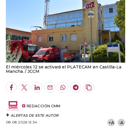
El miércoles 12 se activará el PLATECAM en Castilla-La
Mancha.
JCCM
Facebook
Twitter
LinkedIn
Enviar
Whatsapp
Telegram
Copiar
por
URL
Email
del
artículo
REDACCIÓN CMM
ALERTAS DE ESTE AUTOR
08.08.2026 12:34
+A
-A