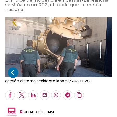
El índice de incidencia en Castilla-La Mancha
se sitúa en un 0,22, el doble que la media
nacional
camión cisterna accidente laboral
ARCHIVO
Facebook
Twitter
LinkedIn
Enviar
Whatsapp
Telegram
Copiar
por
URL
Email
del
artículo
REDACCIÓN CMM