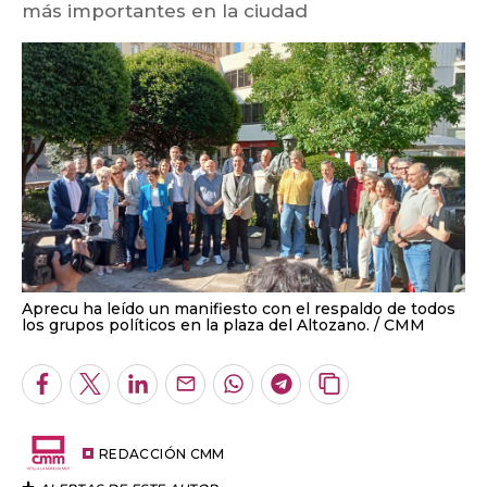
más importantes en la ciudad
Aprecu ha leído un manifiesto con el respaldo de todos
los grupos políticos en la plaza del Altozano.
CMM
Facebook
Twitter
LinkedIn
Enviar
Whatsapp
Telegram
Copiar
por
URL
Email
del
artículo
REDACCIÓN CMM