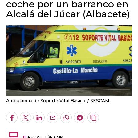
coche por un barranco en
Alcalá del Júcar (Albacete)
Ambulancia de Soporte Vital Básico.
SESCAM
Facebook
Twitter
LinkedIn
Enviar
Whatsapp
Telegram
Copiar
por
URL
Email
del
artículo
REDACCIÓN CMM