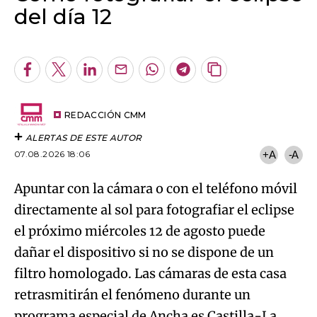
del día 12
Algo salió mal.
An error occurred, please try again later.
Facebook
Twitter
LinkedIn
Enviar
Whatsapp
Telegram
Copiar
por
URL
Try again
Email
del
artículo
REDACCIÓN CMM
ALERTAS DE ESTE AUTOR
07.08.2026 18:06
+A
-A
Apuntar con la cámara o con el teléfono móvil
directamente al sol para fotografiar el eclipse
el próximo miércoles 12 de agosto puede
dañar el dispositivo si no se dispone de un
filtro homologado. Las cámaras de esta casa
retrasmitirán el fenómeno durante un
programa especial de Ancha es Castilla-La