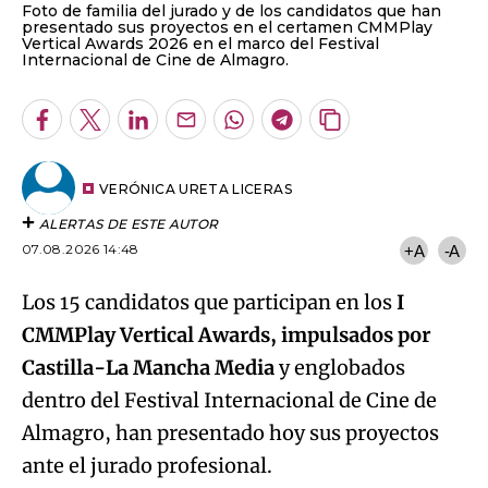
Foto de familia del jurado y de los candidatos que han
presentado sus proyectos en el certamen CMMPlay
Vertical Awards 2026 en el marco del Festival
Internacional de Cine de Almagro.
Facebook
Twitter
LinkedIn
Enviar
Whatsapp
Telegram
Copiar
por
URL
Email
del
artículo
VERÓNICA URETA LICERAS
ALERTAS DE ESTE AUTOR
07.08.2026 14:48
+A
-A
Los 15 candidatos que participan en los
I
CMMPlay Vertical Awards, impulsados por
Castilla-La Mancha Media
y englobados
dentro del Festival Internacional de Cine de
Almagro, han presentado hoy sus proyectos
ante el jurado profesional.