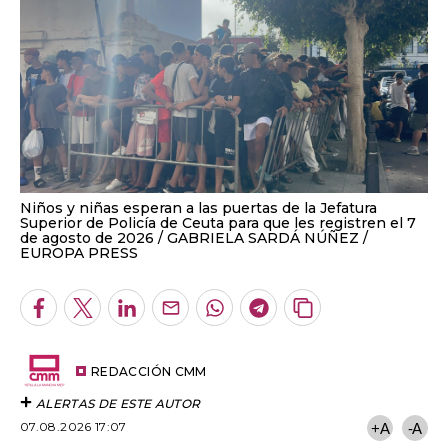
Niños y niñas esperan a las puertas de la Jefatura
Superior de Policía de Ceuta para que les registren el 7
de agosto de 2026
GABRIELA SARDÁ NÚÑEZ /
EUROPA PRESS
Facebook
Twitter
LinkedIn
Enviar
Whatsapp
Telegram
Copiar
por
URL
Email
del
artículo
REDACCIÓN CMM
ALERTAS DE ESTE AUTOR
07.08.2026 17:07
+A
-A