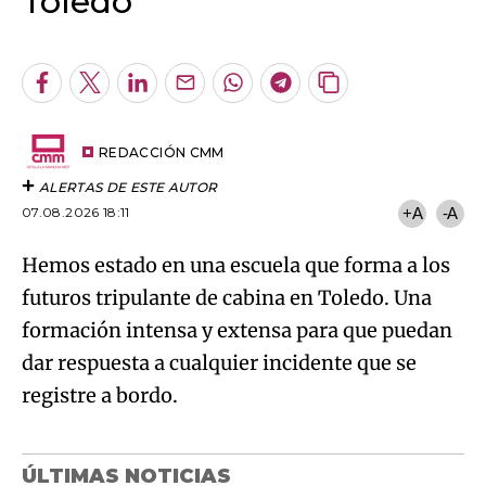
Toledo
An error occurred, please try again later.
Facebook
Twitter
LinkedIn
Enviar
Whatsapp
Telegram
Copiar
por
URL
Try again
Email
del
artículo
REDACCIÓN CMM
ALERTAS DE ESTE AUTOR
07.08.2026 18:11
+A
-A
Hemos estado en una escuela que forma a los
futuros tripulante de cabina en Toledo. Una
formación intensa y extensa para que puedan
dar respuesta a cualquier incidente que se
registre a bordo.
ÚLTIMAS NOTICIAS