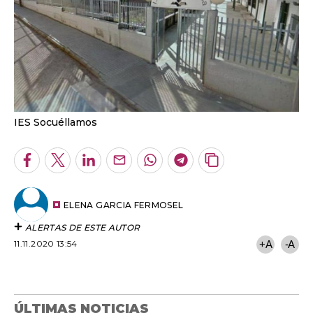
IES Socuéllamos
Facebook
Twitter
LinkedIn
Enviar
Whatsapp
Telegram
Copiar
por
URL
Email
del
artículo
ELENA GARCIA FERMOSEL
ALERTAS DE ESTE AUTOR
11.11.2020 13:54
+A
-A
ÚLTIMAS NOTICIAS