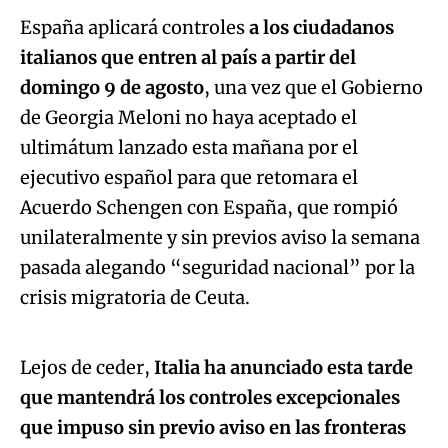
España aplicará controles
a los ciudadanos
italianos que entren al país a partir del
domingo 9 de agosto
, una vez que el Gobierno
de Georgia Meloni no haya aceptado el
ultimátum lanzado esta mañana por el
ejecutivo español para que retomara el
Acuerdo Schengen con España, que rompió
unilateralmente y sin previos aviso la semana
pasada alegando “seguridad nacional” por la
Algo salió mal.
crisis migratoria de Ceuta.
An error occurred, please try again later.
Lejos de ceder,
Italia ha anunciado esta tarde
que mantendrá los controles excepcionales
Try again
que impuso sin previo aviso en las fronteras