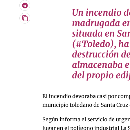
Telegram
Un incendio d
madrugada en 
Copiar
URL
situada en Sa
del
artículo
(#Toledo), ha
destrucción de
almacenaba en
del propio edi
El incendio devoraba casi por com
municipio toledano de Santa Cruz 
Según informa el servicio de urgen
lugar en el polígono industrial La S