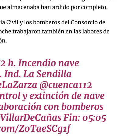
que almacenaba han ardido por completo.
dia Civil y los bomberos del Consorcio de
noche trabajaron también en las labores de
ón.
2 h. Incendio nave
. Ind. La Sendilla
eLaZarza @cuenca112
trol y extinción de nave
olaboración con bomberos
#VillarDeCañas Fin: 05:05
r.com/Z0TaeSCg1f