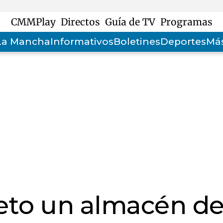
CMMPlay
Directos
Guía de TV
Programas
-La Mancha
Informativos
Boletines
Deportes
Más
eto un almacén d