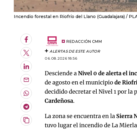
Incendio forestal en Riofrío del Llano (Guadalajara)
PL
Facebook
REDACCIÓN CMM
ALERTAS DE ESTE AUTOR
Twitter
06.08.2026 18:56
LinkedIn
Desciende a
Nivel 0 de alerta el i
de agosto en el municipio
de Riofr
Enviar
por
decidido decretar el Nivel 1 por la 
Email
Whatsapp
Cardeñosa
.
Telegram
La zona se encuentra en la
Sierra 
Copiar
tuvo lugar el incendio de La Mierl
URL
del