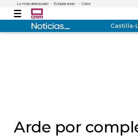
Lo más destacado
Eclipse solar
Calor
Menú
Castilla
Arde por compl