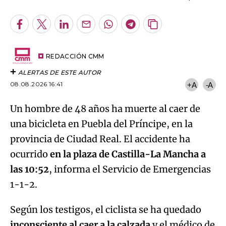
Facebook
Twitter
LinkedIn
Enviar
Whatsapp
Telegram
Copiar
por
URL
Email
del
artículo
REDACCIÓN CMM
ALERTAS DE ESTE AUTOR
08.08.2026 16:41
+A
-A
Un hombre de 48 años ha muerte al caer de
una bicicleta en Puebla del Príncipe, en la
provincia de Ciudad Real. El accidente ha
ocurrido
en la plaza de Castilla-La Mancha a
las 10:52
, informa el Servicio de Emergencias
1-1-2.
Según los testigos, el ciclista se ha quedado
inconsciente al caer a la calzada
y el médico de