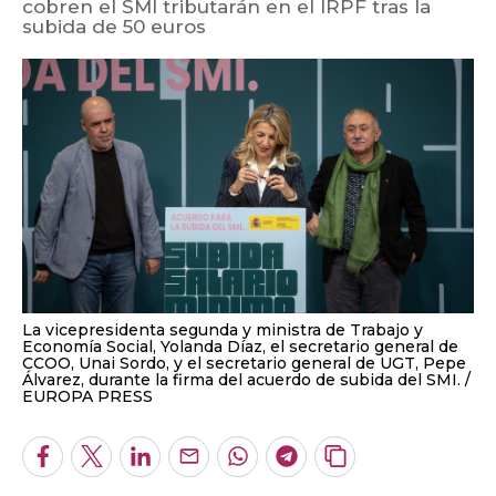
cobren el SMI tributarán en el IRPF tras la
subida de 50 euros
La vicepresidenta segunda y ministra de Trabajo y
Economía Social, Yolanda Díaz, el secretario general de
CCOO, Unai Sordo, y el secretario general de UGT, Pepe
Álvarez, durante la firma del acuerdo de subida del SMI.
EUROPA PRESS
Facebook
Twitter
LinkedIn
Enviar
Whatsapp
Telegram
Copiar
por
URL