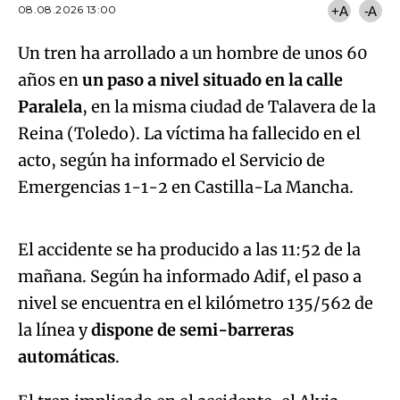
08.08.2026 13:00
+A
-A
Un tren ha arrollado a un hombre de unos 60
años en
un paso a nivel situado en la calle
Paralela
, en la misma ciudad de Talavera de la
Reina (Toledo). La víctima ha fallecido en el
acto, según ha informado el Servicio de
Algo salió mal.
Emergencias 1-1-2 en Castilla-La Mancha.
An error occurred, please try again later.
El accidente se ha producido a las 11:52 de la
mañana. Según ha informado Adif, el paso a
Try again
nivel se encuentra en el kilómetro 135/562 de
la línea y
dispone de semi-barreras
automáticas
.