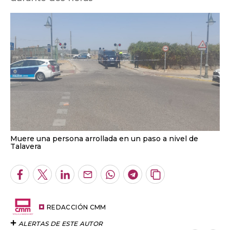
Muere una persona arrollada en un paso a nivel de
Talavera
Facebook
Twitter
LinkedIn
Enviar
Whatsapp
Telegram
Copiar
por
URL
Email
del
artículo
REDACCIÓN CMM
ALERTAS DE ESTE AUTOR