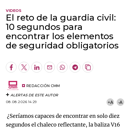
VIDEOS
El reto de la guardia civil:
10 segundos para
encontrar los elementos
de seguridad obligatorios
Algo salió mal.
An error occurred, please try again later.
Facebook
Twitter
LinkedIn
Enviar
Whatsapp
Telegram
Copiar
por
URL
Try again
Email
del
artículo
REDACCIÓN CMM
ALERTAS DE ESTE AUTOR
08.08.2026 14:29
+A
-A
¿Seríamos capaces de encontrar en solo diez
segundos el chaleco reflectante, la baliza V16