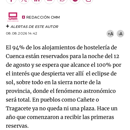
Facebook
Twitter
LinkedIn
Enviar
Whatsapp
Telegram
Copiar
por
URL
Try again
Email
del
artículo
REDACCIÓN CMM
ALERTAS DE ESTE AUTOR
08.08.2026 14:42
+A
-A
El 94% de los alojamientos de hostelería de
Cuenca están reservados para la noche del 12
de agosto y se espera que alcance el 100% por
el interés que despierta ver allí el eclipse de
sol, sobre todo en la sierra norte de la
provincia, donde el fenómeno astronómico
será total. En pueblos como Cañete o
Tragacete ya no queda ni una plaza. Hace un
año que comenzaron a recibir las primeras
reservas.