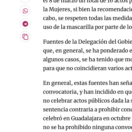
el 8 de marzo un total de 16 actos
Enviar
por
la Mujeres, si bien la recomendació
Email
Whatsapp
cabo, se respeten todas las medida
Telegram
uso de la mascarilla por parte de lo
Copiar
Fuentes de la Delegación del Gob
URL
que, en general, se ha ponderado e
del
artículo
algunos casos, se ha tenido que mod
para que no coincidieran varios ac
En general, estas fuentes han señ
convocatoria, y han incidido en qu
no celebrar actos públicos dada la 
sentencia contraria a prohibir con
celebró en Guadalajara en octubre
no se ha prohibido ninguna convoc