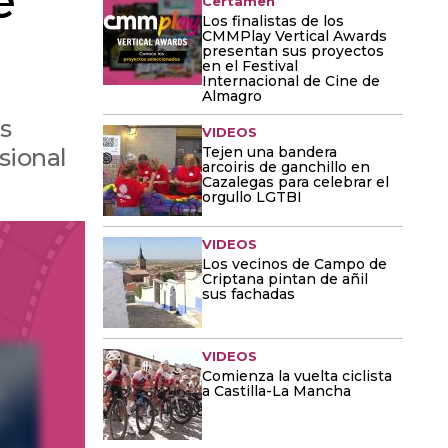
e
Certamen
Los finalistas de los
CMMPlay Vertical Awards
presentan sus proyectos
en el Festival
Internacional de Cine de
Almagro
s
VIDEOS
sional
Tejen una bandera
arcoiris de ganchillo en
Cazalegas para celebrar el
orgullo LGTBI
VIDEOS
Los vecinos de Campo de
Criptana pintan de añil
sus fachadas
VIDEOS
Comienza la vuelta ciclista
a Castilla-La Mancha