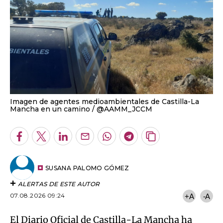
Imagen de agentes medioambientales de Castilla-La
Mancha en un camino
@AAMM_JCCM
Facebook
Twitter
LinkedIn
Enviar
Whatsapp
Telegram
Copiar
por
URL
Email
del
artículo
SUSANA PALOMO GÓMEZ
ALERTAS DE ESTE AUTOR
07.08.2026 09:24
+A
-A
El Diario Oficial de Castilla-La Mancha ha