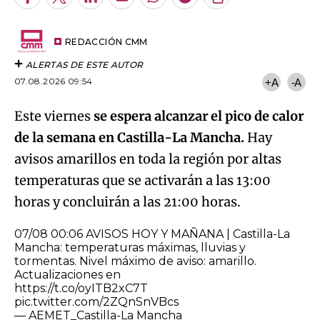
Facebook
Twitter
LinkedIn
Enviar
Whatsapp
Telegram
Copiar
por
URL
Email
del
artículo
REDACCIÓN CMM
ALERTAS DE ESTE AUTOR
07.08.2026 09:54
+A
-A
Este viernes
se espera alcanzar el pico de calor
de la semana en Castilla-La Mancha.
Hay
avisos amarillos en toda la región por altas
temperaturas que se activarán a las 13:00
horas y concluirán a las 21:00 horas.
07/08 00:06 AVISOS HOY Y MAÑANA | Castilla-La
Mancha: temperaturas máximas, lluvias y
tormentas. Nivel máximo de aviso: amarillo.
Actualizaciones en
https://t.co/oyITB2xC7T
pic.twitter.com/2ZQnSnVBcs
— AEMET_Castilla-La Mancha