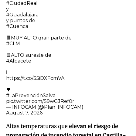
#CiudadReal
y
#Guadalajara
y puntos de
#Cuenca
🟧MUY ALTO gran parte de
#CLM
🟨ALTO sureste de
#Albacete
ℹ️
https://t.co/S5iDXFcmVA
🌳
#LaPrevenciónSalva
pic.twitter.com/S9wGJRef0r
— INFOCAM (@Plan_INFOCAM)
August 7, 2026
Altas temperaturas que
elevan el riesgo de
propagación de incendio forestal en Castilla-