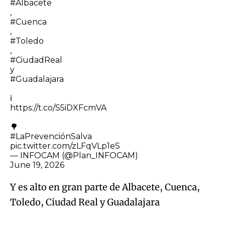
#Albacete
,
#Cuenca
,
#Toledo
,
#CiudadReal
y
#Guadalajara
ℹ️
https://t.co/S5iDXFcmVA
🌳
#LaPrevenciónSalva
pic.twitter.com/zLFqVLp1eS
— INFOCAM (@Plan_INFOCAM)
June 19, 2026
Y es alto en gran parte de Albacete, Cuenca,
Toledo, Ciudad Real y Guadalajara