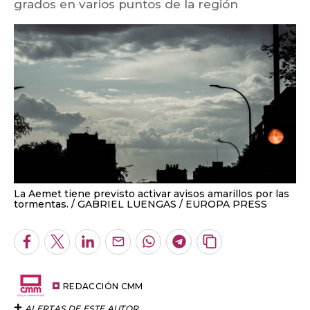
grados en varios puntos de la región
La Aemet tiene previsto activar avisos amarillos por las
tormentas.
GABRIEL LUENGAS / EUROPA PRESS
Facebook
Twitter
LinkedIn
Enviar
Whatsapp
Telegram
Copiar
por
URL
Email
del
artículo
REDACCIÓN CMM
ALERTAS DE ESTE AUTOR