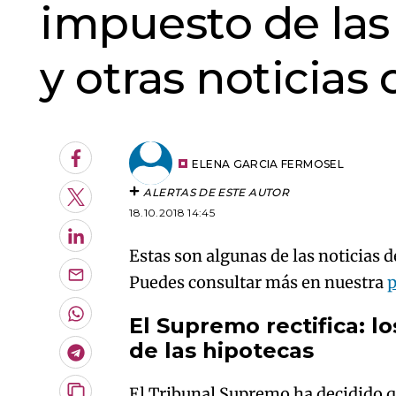
impuesto de las
y otras noticias 
Facebook
ELENA GARCIA FERMOSEL
ALERTAS DE ESTE AUTOR
Twitter
18.10.2018 14:45
LinkedIn
Estas son algunas de las noticias d
Puedes consultar más en nuestra
p
Enviar
por
Email
Whatsapp
El Supremo rectifica: 
de las hipotecas
Telegram
El Tribunal Supremo ha decidido qu