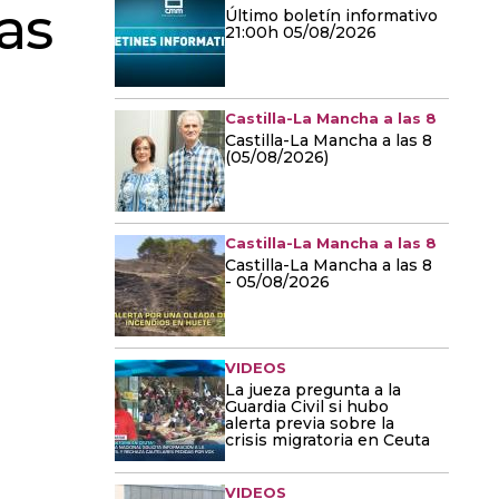
as
Último boletín informativo
21:00h 05/08/2026
Castilla-La Mancha a las 8
Castilla-La Mancha a las 8
(05/08/2026)
Castilla-La Mancha a las 8
Castilla-La Mancha a las 8
- 05/08/2026
VIDEOS
La jueza pregunta a la
Guardia Civil si hubo
alerta previa sobre la
crisis migratoria en Ceuta
VIDEOS