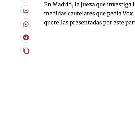
En Madrid, la jueza que investiga l
medidas cautelares que pedía Vox
Enviar
por
querellas presentadas por este par
Email
Whatsapp
Telegram
Copiar
URL
del
artículo