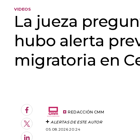
VIDEOS
La jueza pregunta
hubo alerta previ
migratoria en C
An error oc
Facebook
REDACCIÓN CMM
ALERTAS DE ESTE AUTOR
Twitter
05.08.2026 20:24
LinkedIn