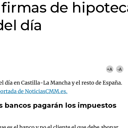
 firmas de hipotec
del día
+A
-A
el día en Castilla-La Mancha y el resto de España.
ortada de NoticiasCMM.es.
los bancos pagarán los impuestos
e es el banco y no el cliente el que debe abonar