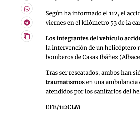
por
Email
Whatsapp
Según ha informado el 112, el acci
viernes en el kilómetro 53 de la c
Telegram
Los integrantes del vehículo acci
Copiar
URL
la intervención de un helicóptero
del
artículo
bomberos de Casas Ibáñez (Albace
Tras ser rescatados, ambos han s
traumatismos
en una ambulancia de
atendidos por los sanitarios del h
EFE/112CLM