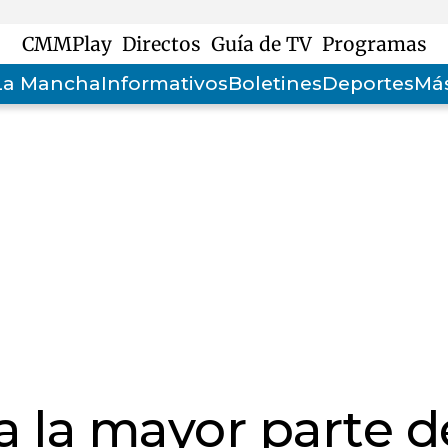
CMMPlay
Directos
Guía de TV
Programas
-La Mancha
Informativos
Boletines
Deportes
Más
 la mayor parte d