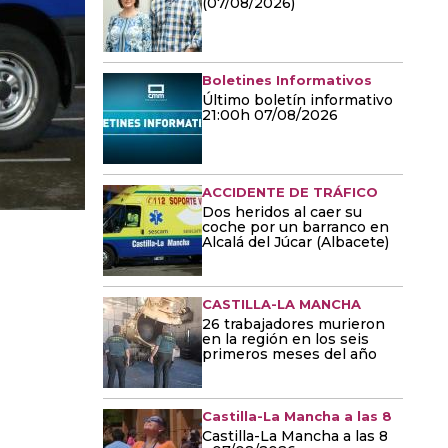
(07/08/2026)
Boletines Informativos
Último boletín informativo
21:00h 07/08/2026
ACCIDENTE DE TRÁFICO
Dos heridos al caer su
coche por un barranco en
Alcalá del Júcar (Albacete)
CASTILLA-LA MANCHA
26 trabajadores murieron
en la región en los seis
primeros meses del año
Castilla-La Mancha a las 8
Castilla-La Mancha a las 8