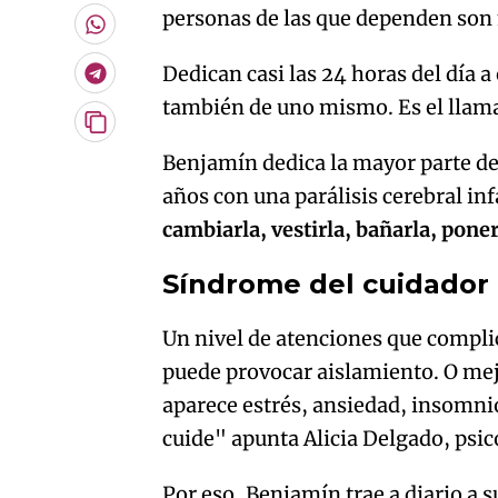
por
personas de las que dependen son
Email
Whatsapp
Dedican casi las 24 horas del día a 
Telegram
también de uno mismo. Es el lla
Copiar
URL
Benjamín dedica la mayor parte del
del
artículo
años con una parálisis cerebral inf
cambiarla, vestirla, bañarla, pone
Síndrome del cuidador
Un nivel de atenciones que complica
puede provocar aislamiento. O mejo
aparece estrés, ansiedad, insomni
cuide" apunta Alicia Delgado, psi
Por eso, Benjamín trae a diario a s