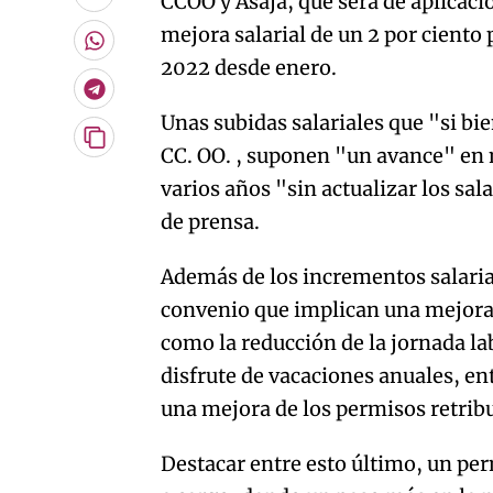
CCOO y Asaja, que será de aplicaci
Enviar
por
mejora salarial de un 2 por ciento
Email
Whatsapp
2022 desde enero.
Telegram
Unas subidas salariales que "si bi
Copiar
CC. OO. , suponen "un avance" en m
URL
varios años "sin actualizar los sa
del
artículo
de prensa.
Además de los incrementos salaria
convenio que implican una mejora 
como la reducción de la jornada labo
disfrute de vacaciones anuales, e
una mejora de los permisos retrib
Destacar entre esto último, un p