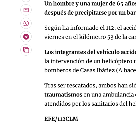
Un hombre y una mujer de 65 años 
después de precipitarse por un bar
Enviar
por
Email
Whatsapp
Según ha informado el 112, el acci
viernes en el kilómetro 53 de la c
Telegram
Los integrantes del vehículo acci
Copiar
URL
la intervención de un helicóptero
del
artículo
bomberos de Casas Ibáñez (Albace
Tras ser rescatados, ambos han s
traumatismos
en una ambulancia de
atendidos por los sanitarios del h
EFE/112CLM