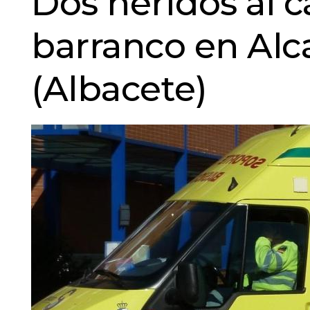
Dos heridos al 
barranco en Alca
(Albacete)