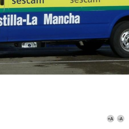
+A
-A