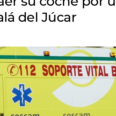
caer su coche por 
lá del Júcar