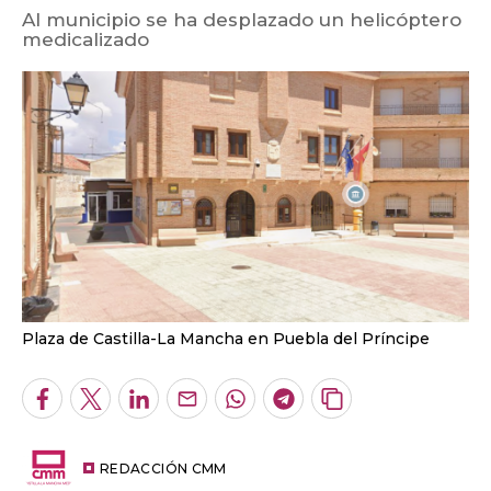
Al municipio se ha desplazado un helicóptero
medicalizado
Plaza de Castilla-La Mancha en Puebla del Príncipe
Facebook
Twitter
LinkedIn
Enviar
Whatsapp
Telegram
Copiar
por
URL
Email
del
artículo
REDACCIÓN CMM