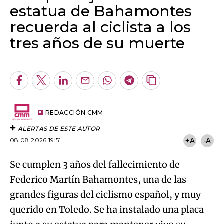
estatua de Bahamontes
recuerda al ciclista a los
tres años de su muerte
Algo salió mal.
An error occurred, please try again later.
Facebook
Twitter
LinkedIn
Enviar
Whatsapp
Telegram
Copiar
por
URL
Try again
Email
del
artículo
REDACCIÓN CMM
ALERTAS DE ESTE AUTOR
08.08.2026 19:51
+A
-A
Se cumplen 3 años del fallecimiento de
Federico Martín Bahamontes, una de las
grandes figuras del ciclismo español, y muy
querido en Toledo. Se ha instalado una placa