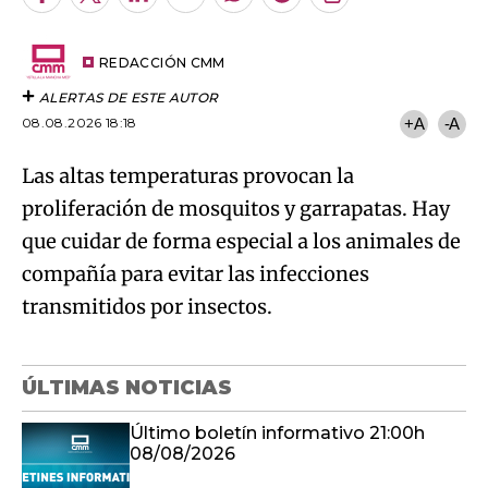
Facebook
Twitter
LinkedIn
Enviar
Whatsapp
Telegram
Copiar
por
URL
Try again
Email
del
artículo
REDACCIÓN CMM
ALERTAS DE ESTE AUTOR
08.08.2026 18:18
+A
-A
Las altas temperaturas provocan la
proliferación de mosquitos y garrapatas. Hay
que cuidar de forma especial a los animales de
compañía para evitar las infecciones
transmitidos por insectos.
ÚLTIMAS NOTICIAS
Último boletín informativo 21:00h
08/08/2026