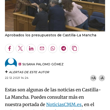
Aprobados los presupuestos de Castilla-La Mancha
Facebook
Twitter
LinkedIn
Enviar
Whatsapp
Telegram
Copiar
por
URL
Email
del
artículo
SUSANA PALOMO GÓMEZ
ALERTAS DE ESTE AUTOR
22.12.2021 14:24
+A
-A
Estas son algunas de las noticias en Castilla-
La Mancha. Puedes consultar más en
nuestra portada de
NoticiasCMM.es
, en el