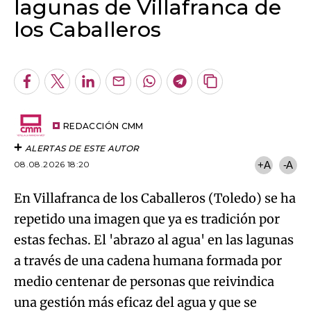
lagunas de Villafranca de
los Caballeros
Algo salió mal.
An error occurred, please try again later.
Facebook
Twitter
LinkedIn
Enviar
Whatsapp
Telegram
Copiar
por
URL
Try again
Email
del
artículo
REDACCIÓN CMM
ALERTAS DE ESTE AUTOR
08.08.2026 18:20
+A
-A
En Villafranca de los Caballeros (Toledo) se ha
repetido una imagen que ya es tradición por
estas fechas. El 'abrazo al agua' en las lagunas
a través de una cadena humana formada por
medio centenar de personas que reivindica
una gestión más eficaz del agua y que se