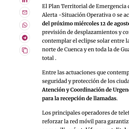
LinkedIn
El Plan
Territorial de Emergencia
Alerta -Situación Operativa 0 se a
Enviar
por
del próximo miércoles 12 de agost
Email
Whatsapp
previsión de desplazamientos y c
Telegram
contemplar el eclipse solar entre l
norte de Cuenca y en toda la de Gua
Copiar
total .
URL
del
artículo
Entre las actuaciones que contempl
seguridad y protección de los ciu
Atención y Coordinación de Urgen
para la recepción de llamadas
.
Los principales operadores de tel
reforzar la red móvil para garant