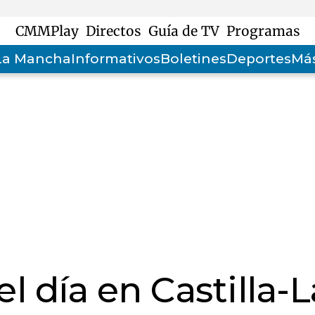
CMMPlay
Directos
Guía de TV
Programas
-La Mancha
Informativos
Boletines
Deportes
Más
l día en Castilla-L