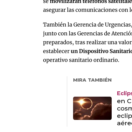
se
movilizarán teléfonos satelital
asegurar las comunicaciones con 
También la Gerencia de Urgencias
junto con las Gerencias de Atenci
preparados, tras realizar una valor
establecer
un Dispositivo Sanitari
operativo sanitario ordinario.
MIRA TAMBIÉN
Eclip
en C
cosm
ecli
aére