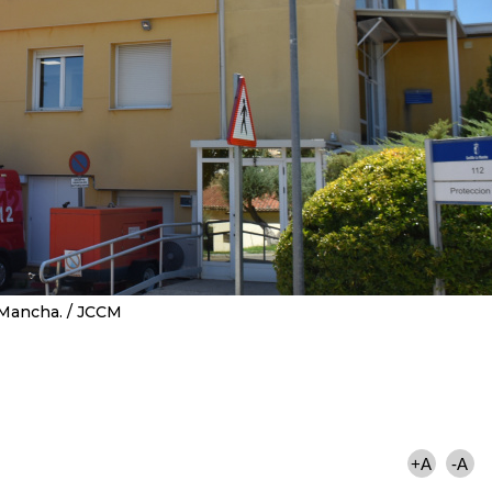
 Mancha.
JCCM
+A
-A