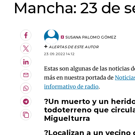
Mancha: 23 de 
Facebook
SUSANA PALOMO GÓMEZ
ALERTAS DE ESTE AUTOR
Twitter
23.09.2022 14:12
LinkedIn
Estas son algunas de las noticias 
más en nuestra portada de
Notici
Enviar
por
informativo de radio
.
Email
Whatsapp
?Un muerto y un herido 
Telegram
todoterreno que circul
Miguelturra
Copiar
URL
del
?Localizan a un vecino
artículo