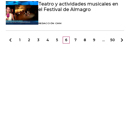
Teatro y actividades musicales en
el Festival de Almagro
REDACCIÓN CMM
1
2
3
4
5
6
7
8
9
…
50